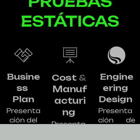
PRUEBAS
ESTÁTICAS
Busine
Engine
Cost
&
ss
ering
Manuf
Plan
Design
acturi
Presenta
ng
Presenta
ción del
ción de
Presenta
caso
los
ción
ficticio de
objetivos